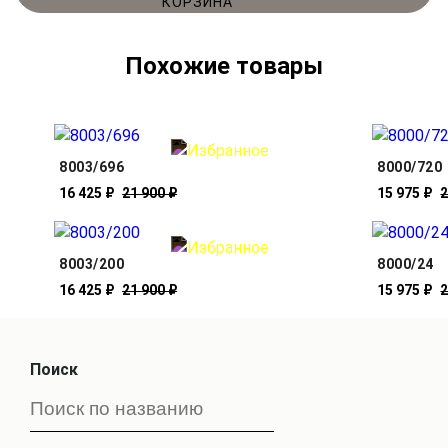
Похожие товары
8003/696
8000/720
16 425 ₽
21 900 ₽
15 975 ₽
2
8003/200
8000/24
16 425 ₽
21 900 ₽
15 975 ₽
2
Поиск