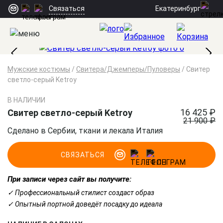
Екатеринбург
Связаться
Мужские костюмы
/
Свитера/Джемперы/Пуловеры
/
Свитер
светло-серый Ketroy
В НАЛИЧИИ
16 425 ₽
Свитер светло-серый Ketroy
21 900 ₽
Сделано в Сербии, ткани и лекала Италия
СВЯЗАТЬСЯ
При записи через сайт вы получите:
✓ Профессиональный стилист создаст образ
✓ Опытный портной доведёт посадку до идеала