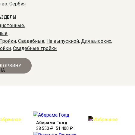
во: Сербия
АЗДЕЛЫ
днотонные
,
ные
Тройки
,
Свадебные
,
На выпускной
,
Для высоких
,
ройки
,
Свадебные тройки
 КОРЗИНУ
Аберама Голд
38 550 ₽
51 400 ₽