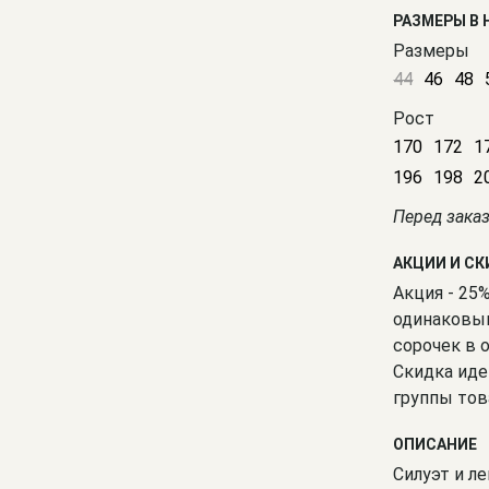
РАЗМЕРЫ В
Размеры
44
46
48
Рост
170
172
1
196
198
2
Перед зака
АКЦИИ И С
Акция - 25
одинаковым
сорочек в 
Скидка иде
группы тов
ОПИСАНИЕ
Силуэт и ле