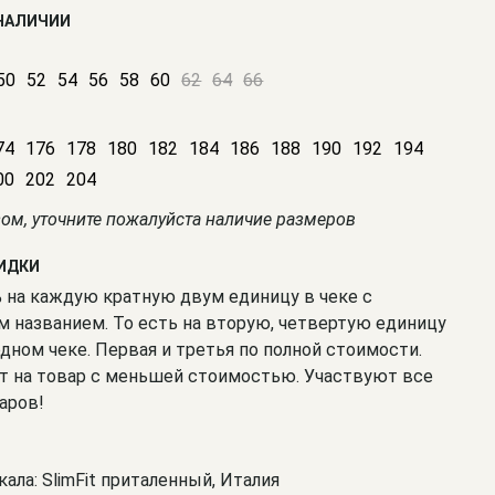
 НАЛИЧИИ
50
52
54
56
58
60
62
64
66
74
176
178
180
182
184
186
188
190
192
194
00
202
204
зом, уточните пожалуйста наличие размеров
КИДКИ
% на каждую кратную двум единицу в чеке с
 названием. То есть на вторую, четвертую единицу
одном чеке. Первая и третья по полной стоимости.
т на товар с меньшей стоимостью. Участвуют все
аров!
кала: SlimFit приталенный, Италия