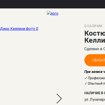
В НАЛИЧИИ
Костю
Келл
Сделано в 
СВЯЗА
При записи 
✓ Профессио
✓ Опытный по
НАЛИЧИЕ В 
ул. Луначар