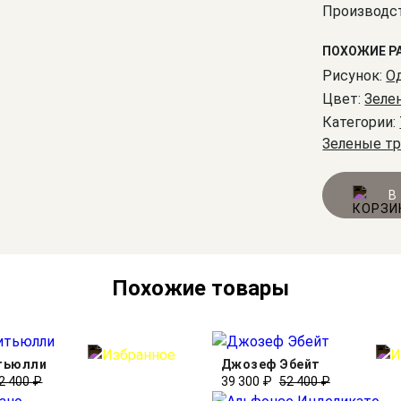
Производст
ПОХОЖИЕ Р
Рисунок:
О
Цвет:
Зеле
Категории:
Зеленые т
В
Похожие товары
тьюлли
Джозеф Эбейт
2 400 ₽
39 300 ₽
52 400 ₽