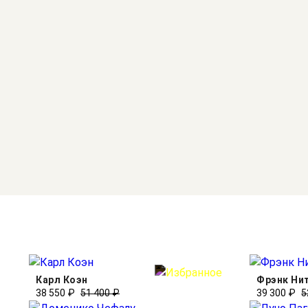
Карл Коэн
Фрэнк Ни
38 550 ₽
51 400 ₽
39 300 ₽
5