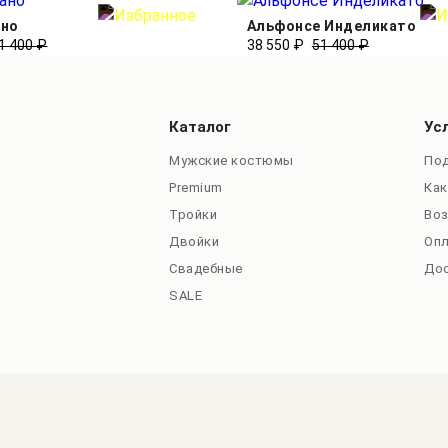
ано
Альфонсе Инделикато
1 400 ₽
38 550 ₽
51 400 ₽
Каталог
Ус
Мужские костюмы
Под
Premium
Как
Тройки
Во
Двойки
Оп
Свадебные
До
SALE