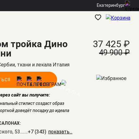
Екатеринбург
м тройка Дино
37 425 ₽
ини
49 900 ₽
Сербии, ткани и лекала Италия
ТЬСЯ
через сайт вы получите:
нальный стилист создаст образ
ртной доведёт посадку до идеала
САЛОНАХ:
ского, 53
........
+7 (343) 226-41-61