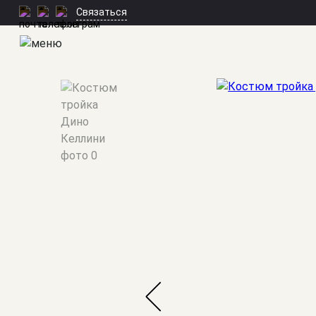
Связаться
Мужские костюмы
/
Тройки
/
Дино Келлини