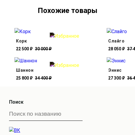
Похожие товары
Корк
Слайго
22 500 ₽
30 000 ₽
28 050 ₽
37 
Шаннон
Эннис
25 800 ₽
34 400 ₽
27 300 ₽
36 
Поиск