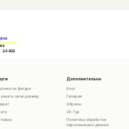
на
₽
24 400
луги
Дополнительно
гонка по фигуре
Блог
 узнать свой размер
Галерея
зврат
Образы
лата
3D Тур
ставка
Политика обработки
персональных данных