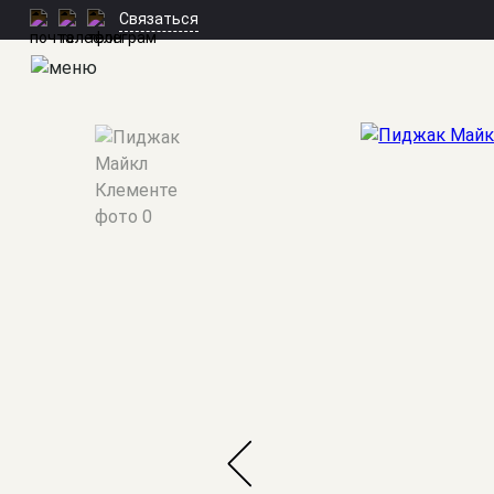
Связаться
Мужские костюмы
/
Пиджаки классические
/
Майкл Клемент