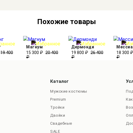
Похожие товары
г
Магнум
Дермонди
Мессиа
19 400
15 300 ₽
20 400
19 800 ₽
26 400
18 300 
₽
₽
₽
Каталог
Ус
Мужские костюмы
Под
Premium
Как
Тройки
Во
Двойки
Оп
Свадебные
До
SALE