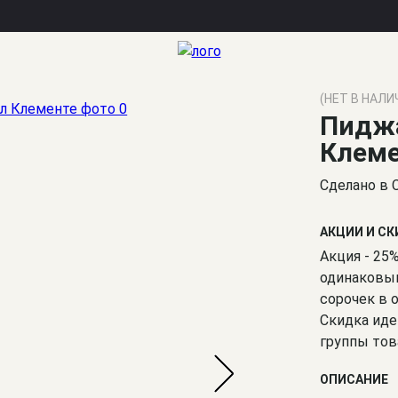
е
(НЕТ В НАЛИ
Пидж
Клем
Сделано в 
АКЦИИ И С
Акция - 25
одинаковым
сорочек в 
Скидка иде
группы тов
ОПИСАНИЕ