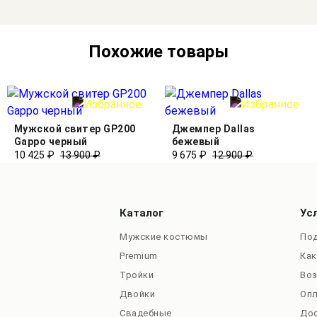
Похожие товары
Мужской свитер GP200
Джемпер Dallas
Gappo черный
бежевый
10 425 ₽
13 900 ₽
9 675 ₽
12 900 ₽
Каталог
Ус
Мужские костюмы
Под
Premium
Как
Тройки
Во
Двойки
Оп
Свадебные
До