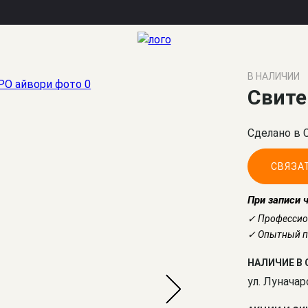
GAPPO айвори
В НАЛИЧИИ
Свите
Сделано в 
СВЯЗА
При записи 
✓ Профессио
✓ Опытный по
НАЛИЧИЕ В 
ул. Луначар