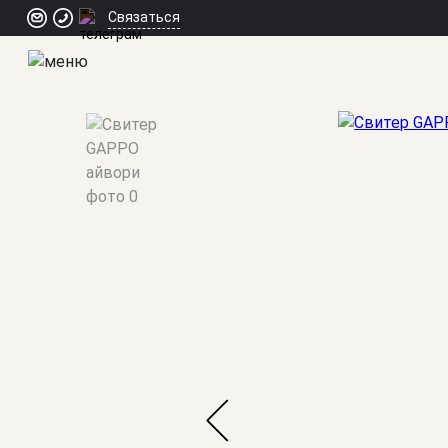
Связаться
Мужские костюмы
/
Свитера/Джемперы/Пуловеры
/
Свитер 