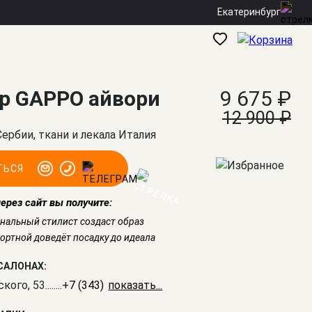
Екатеринбург
р GAPPO айвори
9 675 ₽
12 900 ₽
Сербии, ткани и лекала Италия
ТЬСЯ
через сайт вы получите:
нальный стилист создаст образ
ртной доведёт посадку до идеала
САЛОНАХ:
ского, 53
........
+7 (343) 226-41-61