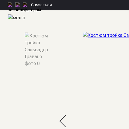
Связаться
Мужские костюмы
/
Тройки
/
Сальвадор Гравано