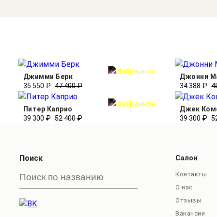
Джимми Берк
Джонни М
35 550 ₽
47 400 ₽
34 388 ₽
4
Питер Каприо
Джек Ком
39 300 ₽
52 400 ₽
39 300 ₽
5
Поиск
Салон
Контакты
О нас
Отзывы
Вакансии