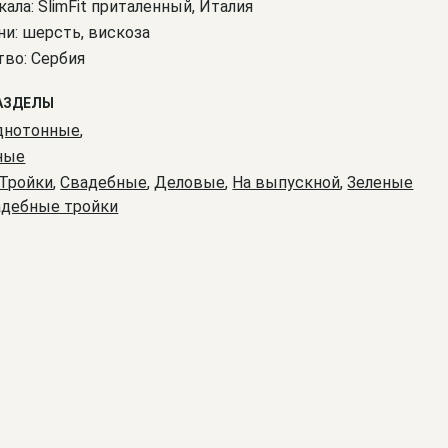
кала: SlimFit приталенный, Италия
ни: шерсть, вискоза
во: Сербия
АЗДЕЛЫ
днотонные
,
ные
Тройки
,
Свадебные
,
Деловые
,
На выпускной
,
Зеленые
адебные тройки