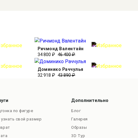
Ричмонд Валентайн
34 800 ₽
46 400 ₽
Доминико Раччулья
32 918 ₽
43 890 ₽
луги
Дополнительно
гонка по фигуре
Блог
 узнать свой размер
Галерея
зврат
Образы
лата
3D Тур