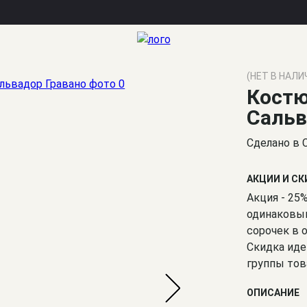
(НЕТ В НАЛИ
Костю
Сальв
Сделано в 
АКЦИИ И С
Акция - 25
одинаковым
сорочек в 
Скидка иде
группы тов
ОПИСАНИЕ