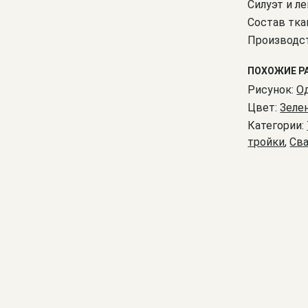
Силуэт и ле
Состав тка
Производст
ПОХОЖИЕ Р
Рисунок:
О
Цвет:
Зеле
Категории:
тройки
,
Св