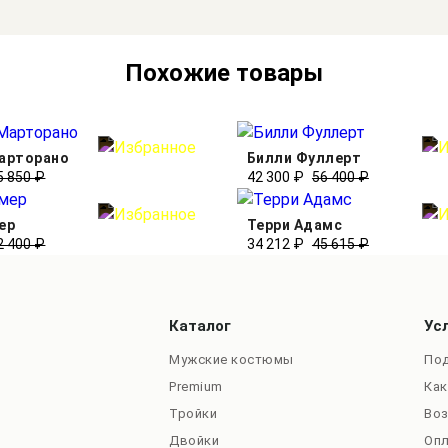
Похожие товары
арторано
Билли Фуллерт
5 850 ₽
42 300 ₽
56 400 ₽
ер
Терри Адамс
2 400 ₽
34 212 ₽
45 615 ₽
Каталог
Ус
Мужские костюмы
Под
Premium
Как
Тройки
Во
Двойки
Оп