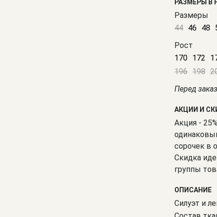
РАЗМЕРЫ В
Размеры
44
46
48
Рост
170
172
1
196
198
2
Перед зака
АКЦИИ И С
Акция - 25
одинаковым
сорочек в 
Скидка иде
группы тов
ОПИСАНИЕ
Силуэт и ле
Состав тка