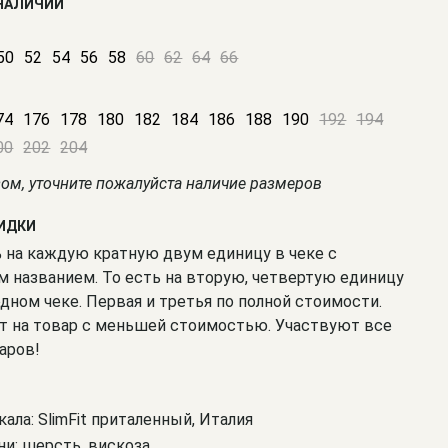
 НАЛИЧИИ
50
52
54
56
58
60
62
64
66
74
176
178
180
182
184
186
188
190
192
194
00
202
204
зом, уточните пожалуйста наличие размеров
КИДКИ
% на каждую кратную двум единицу в чеке с
 названием. То есть на вторую, четвертую единицу
одном чеке. Первая и третья по полной стоимости.
т на товар с меньшей стоимостью. Участвуют все
аров!
кала: SlimFit приталенный, Италия
ни: шерсть, вискоза