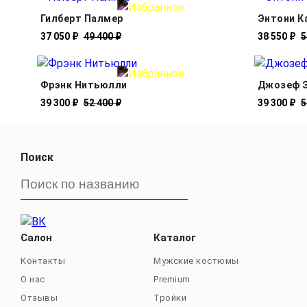
Гилберт Палмер
Энтони К
37 050 ₽
49 400 ₽
38 550 ₽
5
Фрэнк Нитьюлли
Джозеф 
39 300 ₽
52 400 ₽
39 300 ₽
5
Поиск
Салон
Каталог
Контакты
Мужские костюмы
О нас
Premium
Отзывы
Тройки