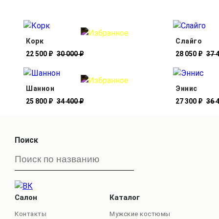
Корк
Слайго
22 500 ₽
30 000 ₽
28 050 ₽
37 
Шаннон
Эннис
25 800 ₽
34 400 ₽
27 300 ₽
36 
Поиск
Салон
Каталог
Контакты
Мужские костюмы