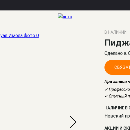
В НАЛИЧИИ
Пидж
Сделано в 
СВЯЗА
При записи 
✓ Профессио
✓ Опытный по
НАЛИЧИЕ В 
Невский пр
АКЦИИ И С