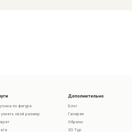
луги
Дополнительно
гонка по фигуре
Блог
 узнать свой размер
Галерея
зврат
Образы
лата
3D Тур