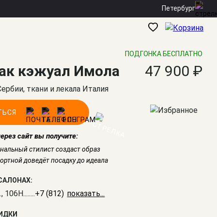
Петербург
ПОДГОНКА БЕСПЛАТНО
ак кэжуал Имола
47 900 ₽
Сербии, ткани и лекала Италия
ТЬСЯ
через сайт вы получите:
нальный стилист создаст образ
ртной доведёт посадку до идеала
САЛОНАХ:
., 106Н
........
+7 (812) 309-16-55
КИДКИ