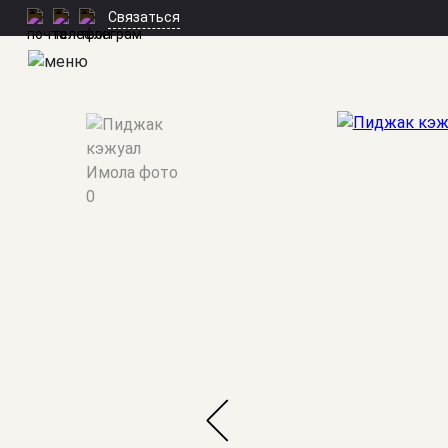
Связаться
Мужские костюмы
/
Кэжуал
/
Имола