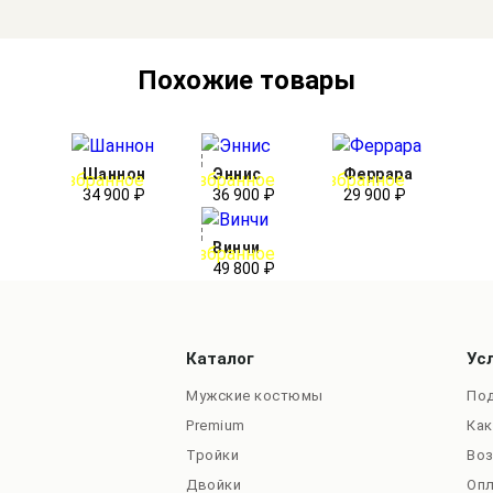
Похожие товары
Шаннон
Эннис
Феррара
34 900 ₽
36 900 ₽
29 900 ₽
Винчи
49 800 ₽
Каталог
Ус
Мужские костюмы
Под
Premium
Как
Тройки
Во
Двойки
Оп