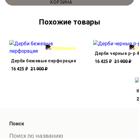
Похожие товары
Дерби черные р-р 
Дерби бежевые перфорация
16 425 ₽
21 900 ₽
16 425 ₽
21 900 ₽
2
Поиск