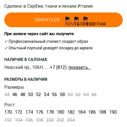
Сделано в Сербии, ткани и лекала Италия
СВЯЗАТЬСЯ
При записи через сайт вы получите:
✓ Профессиональный стилист создаст образ
✓ Опытный портной доведёт посадку до идеала
НАЛИЧИЕ В САЛОНАХ:
Невский пр., 106Н
........
+7 (812) 309-16-55
РАЗМЕРЫ В НАЛИЧИИ
Размеры
44
46
48
50
52
54
56
58
60
62
64
66
Рост
170
172
174
176
178
180
182
184
186
188
190
192
194
196
198
200
202
204