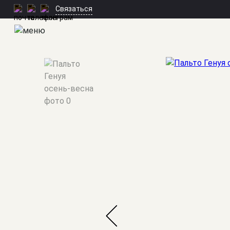
Связаться
Мужские костюмы
/
Пальто
/
Генуя осень-весна