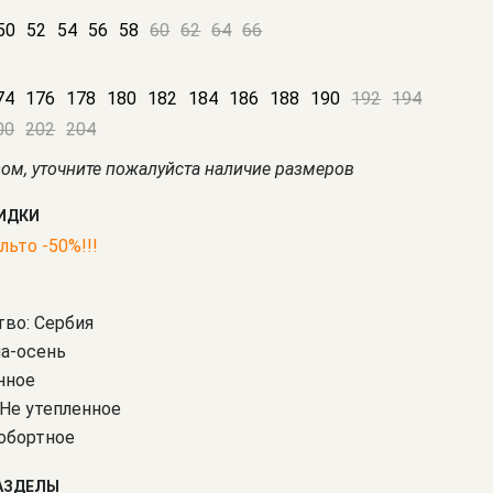
50
52
54
56
58
60
62
64
66
74
176
178
180
182
184
186
188
190
192
194
00
202
204
зом, уточните пожалуйста наличие размеров
КИДКИ
льто -50%!!!
во: Сербия
на-осень
нное
 Не утепленное
обортное
АЗДЕЛЫ