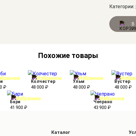
Категории:
В
Похожие товары
би
Колчестер
Ульм
Вустер
0 ₽
48 000 ₽
48 000 ₽
48 000 ₽
Бари
Чепрано
41 900 ₽
43 900 ₽
Каталог
Ус