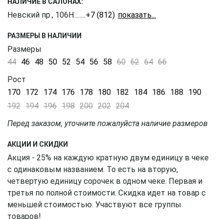
НАЛИЧИЕ В САЛОНАХ:
Невский пр., 106Н
........
+7 (812) 309-16-55
РАЗМЕРЫ В НАЛИЧИИ
Размеры
44
46
48
50
52
54
56
58
60
62
64
66
Рост
170
172
174
176
178
180
182
184
186
188
190
192
194
196
198
200
202
204
Перед заказом, уточните пожалуйста наличие размеров
АКЦИИ И СКИДКИ
Акция - 25% на каждую кратную двум единицу в чеке
с одинаковым названием. То есть на вторую,
четвертую единицу сорочек в одном чеке. Первая и
третья по полной стоимости. Скидка идет на товар с
меньшей стоимостью. Участвуют все группы
товаров!