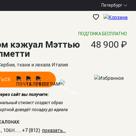
Петербург
ПОДГОНКА БЕСПЛАТНО
юм кэжуал Мэттью
48 900 ₽
лметти
Сербии, ткани и лекала Италия
ТЬСЯ
через сайт вы получите:
нальный стилист создаст образ
ртной доведёт посадку до идеала
САЛОНАХ:
., 106Н
........
+7 (812) 309-16-55