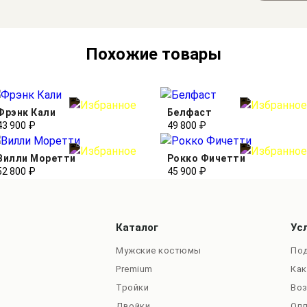
Похожие товары
Фрэнк Кали
Белфаст
43 900 ₽
49 800 ₽
Вилли Моретти
Рокко Фичетти
52 800 ₽
45 900 ₽
Каталог
Ус
Мужские костюмы
Под
Premium
Как
Тройки
Во
Двойки
Оп