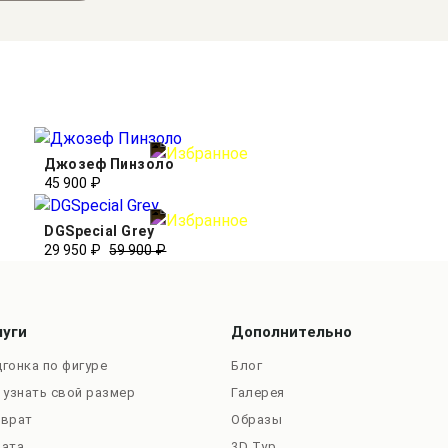
Джозеф Пинзоло
45 900 ₽
DGSpecial Grey
29 950 ₽
59 900 ₽
луги
Дополнительно
гонка по фигуре
Блог
 узнать свой размер
Галерея
зврат
Образы
лата
3D Тур