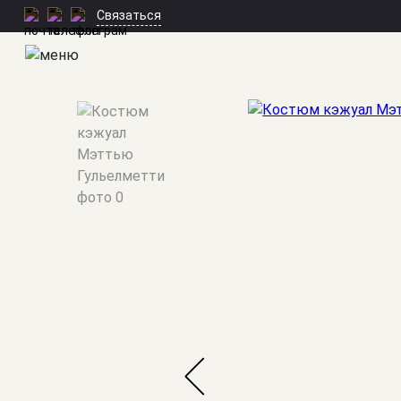
Связаться
Мужские костюмы
/
Кэжуал
/
Мэттью Гульелметти