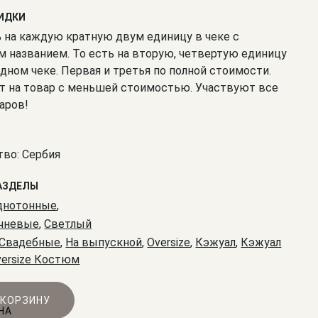
КИДКИ
% на каждую кратную двум единицу в чеке с
 названием. То есть на вторую, четвертую единицу
одном чеке. Первая и третья по полной стоимости.
т на товар с меньшей стоимостью. Участвуют все
аров!
во: Сербия
АЗДЕЛЫ
днотонные
,
чневые
,
Светлый
Свадебные
,
На выпускной
,
Oversize
,
Кэжуал
,
Кэжуал
versize Костюм
 КОРЗИНУ