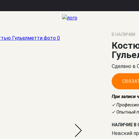
В НАЛИЧИИ
Кост
Гулье
Сделано в 
СВЯЗА
При записи 
✓ Профессио
✓ Опытный по
НАЛИЧИЕ В 
Невский пр