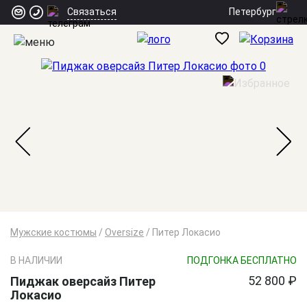
Петербург
Связаться
Мужские костюмы
/
Oversize
/
Питер Локасио
В НАЛИЧИИ
ПОДГОНКА БЕСПЛАТНО
52 800 ₽
Пиджак оверсайз Питер
Локасио