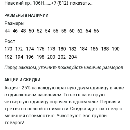
Невский пр., 106Н
........
+7 (812) 309-16-55
РАЗМЕРЫ В НАЛИЧИИ
Размеры
44
46
48
50
52
54
56
58
60
62
64
66
Рост
170
172
174
176
178
180
182
184
186
188
190
192
194
196
198
200
202
204
Перед заказом, уточните пожалуйста наличие размеров
АКЦИИ И СКИДКИ
Акция - 25% на каждую кратную двум единицу в чеке
с одинаковым названием. То есть на вторую,
четвертую единицу сорочек в одном чеке. Первая и
третья по полной стоимости. Скидка идет на товар с
меньшей стоимостью. Участвуют все группы
товаров!