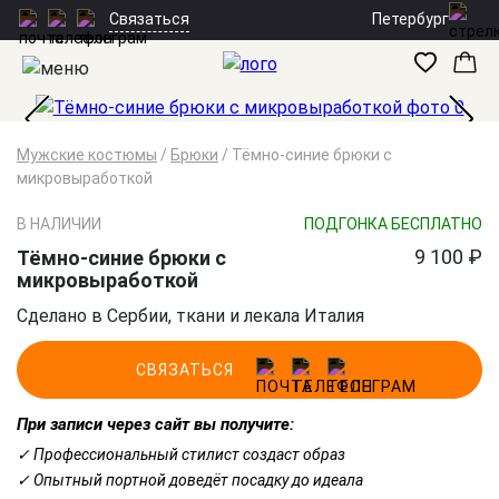
Петербург
Связаться
Мужские костюмы
/
Брюки
/
Тёмно-синие брюки с
микровыработкой
В НАЛИЧИИ
ПОДГОНКА БЕСПЛАТНО
9 100 ₽
Тёмно-синие брюки с
микровыработкой
Сделано в Сербии, ткани и лекала Италия
СВЯЗАТЬСЯ
При записи через сайт вы получите:
✓ Профессиональный стилист создаст образ
✓ Опытный портной доведёт посадку до идеала