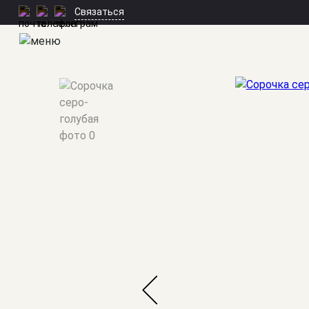
Связаться
Мужские костюмы
/
Сорочки
/
Сорочка серо-голубая