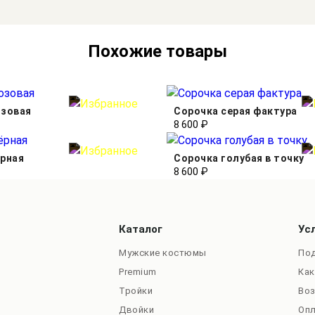
Похожие товары
озовая
Сорочка серая фактура
8 600 ₽
ёрная
Сорочка голубая в точку
8 600 ₽
Каталог
Ус
Мужские костюмы
Под
Premium
Как
Тройки
Во
Двойки
Оп