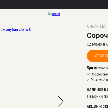
В НАЛИЧИИ
Сороч
Сделано в 
СВЯЗА
При записи 
✓ Профессио
✓ Опытный по
НАЛИЧИЕ В 
Невский пр
АКЦИИ И С