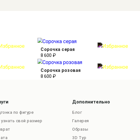
Сорочка серая
8 600 ₽
Сорочка розовая
8 600 ₽
луги
Дополнительно
гонка по фигуре
Блог
 узнать свой размер
Галерея
зврат
Образы
лата
3D Тур