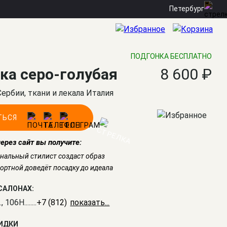
Петербург
ПОДГОНКА БЕСПЛАТНО
ка серо-голубая
8 600 ₽
Сербии, ткани и лекала Италия
ТЬСЯ
через сайт вы получите:
нальный стилист создаст образ
ртной доведёт посадку до идеала
САЛОНАХ:
., 106Н
........
+7 (812) 309-16-55
КИДКИ