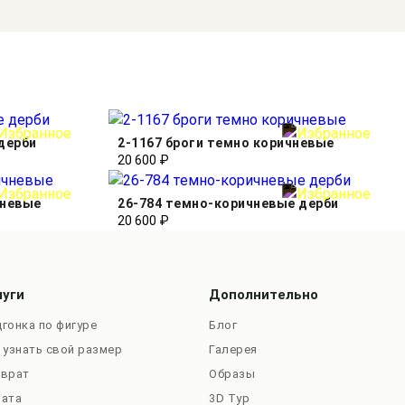
дерби
2-1167 броги темно коричневые
20 600 ₽
чневые
26-784 темно-коричневые дерби
20 600 ₽
луги
Дополнительно
гонка по фигуре
Блог
 узнать свой размер
Галерея
зврат
Образы
лата
3D Тур