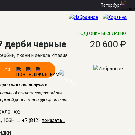
Петербург
ПОДГОНКА БЕСПЛАТНО
7 дерби черные
20 600 ₽
Сербии, ткани и лекала Италия
ТЬСЯ
через сайт вы получите:
нальный стилист создаст образ
ртной доведёт посадку до идеала
САЛОНАХ:
., 106Н
........
+7 (812) 309-16-55
КИДКИ