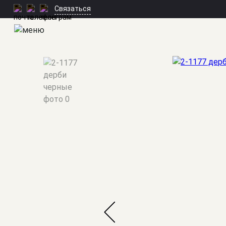
Связаться
Мужские костюмы
/
Обувь
/
2-1177 дерби черные