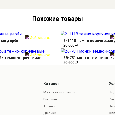
Похожие товары
ные дерби
2-1118 темно коричневые 
20 600 ₽
рби темно-коричневые
26-781 монки темно-кори
20 600 ₽
Каталог
Ус
Мужские костюмы
Под
Premium
Как
Тройки
Во
Двойки
Оп