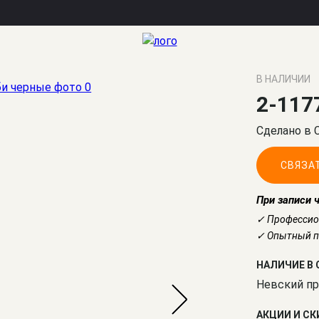
В НАЛИЧИИ
2-117
Сделано в 
СВЯЗА
При записи 
✓ Профессио
✓ Опытный по
НАЛИЧИЕ В 
Невский пр
АКЦИИ И С