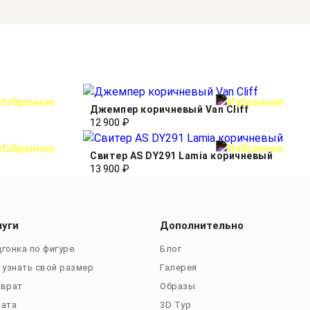
Джемпер коричневый Van Cliff
12 900 ₽
Свитер AS DY291 Lamia коричневый
13 900 ₽
луги
Дополнительно
гонка по фигуре
Блог
 узнать свой размер
Галерея
зврат
Образы
лата
3D Тур