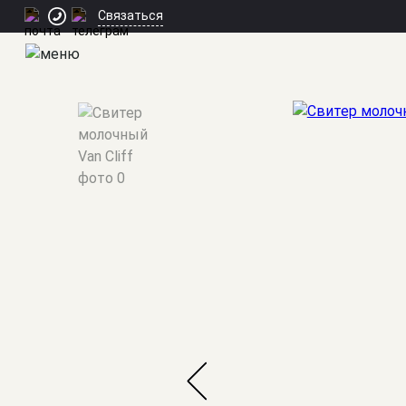
Связаться
Мужские костюмы
/
Свитера/Джемперы/Пуловеры
/
Свитер м