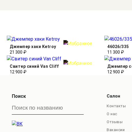
Джемпер хаки Ketroy
46026/335
21 300 ₽
11 300 ₽
Свитер синий Van Cliff
Джемпер се
12 900 ₽
12 900 ₽
Поиск
Салон
Контакты
О нас
Отзывы
Вакансии