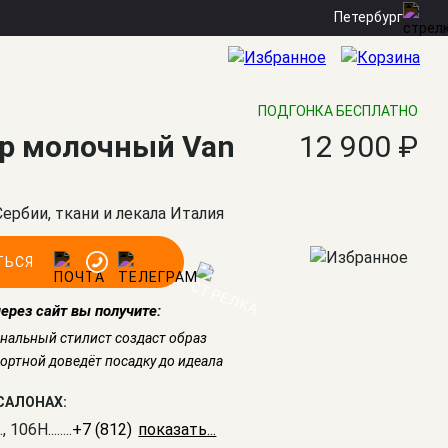
Петербург
ПОДГОНКА БЕСПЛАТНО
р молочный Van
12 900 ₽
Сербии, ткани и лекала Италия
ТЬСЯ
через сайт вы получите:
нальный стилист создаст образ
ртной доведёт посадку до идеала
САЛОНАХ:
., 106Н
........
+7 (812) 309-16-55