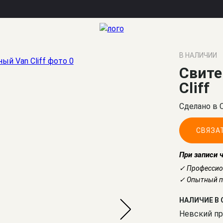
олочный Van Cliff
В НАЛИЧИИ
Свите
Cliff
Сделано в 
СВЯЗА
При записи 
✓ Профессио
✓ Опытный по
НАЛИЧИЕ В 
Невский пр