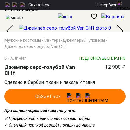
Петербург
Связаться
Мужские костюмы
/
Свитера/Джемперы/Пуловеры
/
Джемпер серо-голубой Van Cliff
В НАЛИЧИИ
ПОДГОНКА БЕСПЛАТНО
12 900 ₽
Джемпер серо-голубой Van
Cliff
Сделано в Сербии, ткани и лекала Италия
СВЯЗАТЬСЯ
При записи через сайт вы получите:
✓ Профессиональный стилист создаст образ
✓ Опытный портной доведёт посадку до идеала