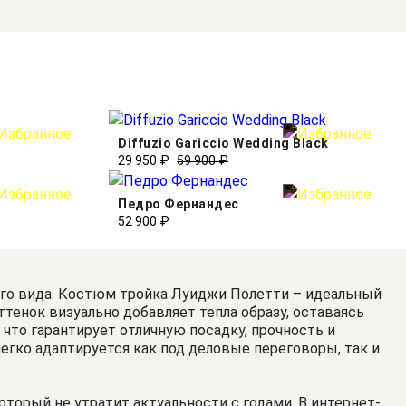
Diffuzio Gariccio Wedding Black
29 950 ₽
59 900 ₽
Педро Фернандес
52 900 ₽
его вида. Костюм тройка Луиджи Полетти – идеальный
тенок визуально добавляет тепла образу, оставаясь
что гарантирует отличную посадку, прочность и
егко адаптируется как под деловые переговоры, так и
торый не утратит актуальности с годами. В интернет-