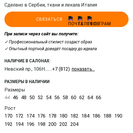
Сделано в Сербии, ткани и лекала Италия
СВЯЗАТЬСЯ
При записи через сайт вы получите:
✓ Профессиональный стилист создаст образ
✓ Опытный портной доведёт посадку до идеала
НАЛИЧИЕ В САЛОНАХ:
Невский пр., 106Н
........
+7 (812) 309-16-55
РАЗМЕРЫ В НАЛИЧИИ
Размеры
44
46
48
50
52
54
56
58
60
62
64
66
Рост
170
172
174
176
178
180
182
184
186
188
190
192
194
196
198
200
202
204