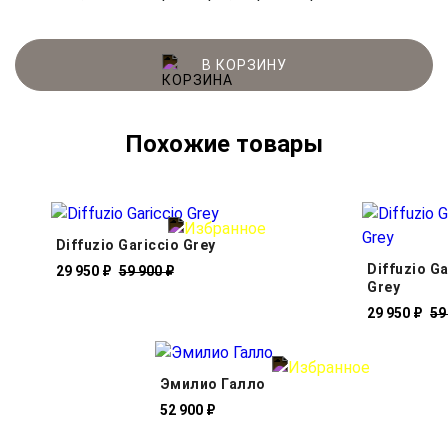
В КОРЗИНУ
Похожие товары
Diffuzio Gariccio Grey
Diffuzio G
29 950 ₽
59 900 ₽
Grey
29 950 ₽
59
Эмилио Галло
52 900 ₽