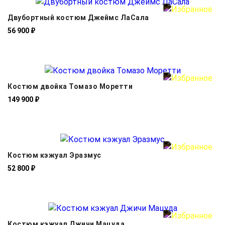
Двубортный костюм Джеймс ЛаСала
56 900 ₽
Костюм двойка Томазо Моретти
149 900 ₽
Костюм кэжуал Эразмус
52 800 ₽
Костюм кэжуал Джичи Мацуда