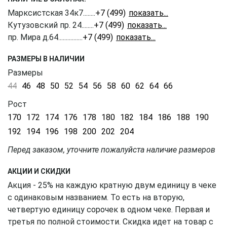
Марксистская 34к7
........
+7 (499) 350-41-77
Кутузовский пр. 24
........
+7 (499) 703-20-90
пр. Мира д.64
................
+7 (499) 350-51-05
РАЗМЕРЫ В НАЛИЧИИ
Размеры
44
46
48
50
52
54
56
58
60
62
64
66
Рост
170
172
174
176
178
180
182
184
186
188
190
192
194
196
198
200
202
204
Перед заказом, уточните пожалуйста наличие размеров
АКЦИИ И СКИДКИ
Акция - 25% на каждую кратную двум единицу в чеке
с одинаковым названием. То есть на вторую,
четвертую единицу сорочек в одном чеке. Первая и
третья по полной стоимости. Скидка идет на товар с