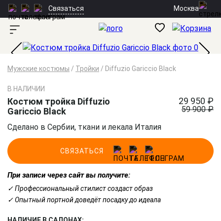
Москва
Связаться
Мужские костюмы
/
Тройки
/
Diffuzio Gariccio Black
В НАЛИЧИИ
29 950 ₽
Костюм тройка Diffuzio
59 900 ₽
Gariccio Black
Сделано в Сербии, ткани и лекала Италия
СВЯЗАТЬСЯ
При записи через сайт вы получите:
✓ Профессиональный стилист создаст образ
✓ Опытный портной доведёт посадку до идеала
НАЛИЧИЕ В САЛОНАХ: