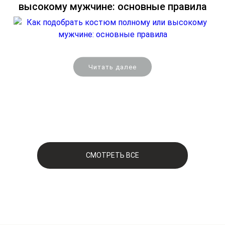
высокому мужчине: основные правила
гульфика. Рубашка, которую заправляют, должна
доходить до бёдер.
Читать далее
СМОТРЕТЬ ВСЕ