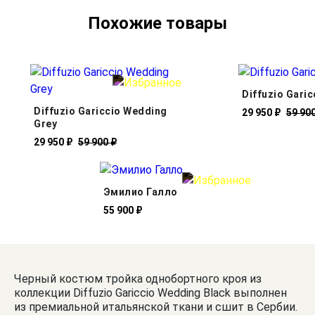
Похожие товары
Diffuzio Garic
Diffuzio Gariccio Wedding
29 950 ₽
59 90
Grey
29 950 ₽
59 900 ₽
Эмилио Галло
55 900 ₽
Черный костюм тройка однобортного кроя из
коллекции Diffuzio Gariccio Wedding Black выполнен
из премиальной итальянской ткани и сшит в Сербии.