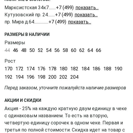
Марксистская 34к7
........
+7 (499) 350-41-77
Кутузовский пр. 24
........
+7 (499) 703-20-90
пр. Мира д.64
................
+7 (499) 350-51-05
РАЗМЕРЫ В НАЛИЧИИ
Размеры
44
46
48
50
52
54
56
58
60
62
64
66
Рост
170
172
174
176
178
180
182
184
186
188
190
192
194
196
198
200
202
204
Перед заказом, уточните пожалуйста наличие размеров
АКЦИИ И СКИДКИ
Акция - 25% на каждую кратную двум единицу в чеке
с одинаковым названием. То есть на вторую,
четвертую единицу сорочек в одном чеке. Первая и
третья по полной стоимости. Скидка идет на товар с