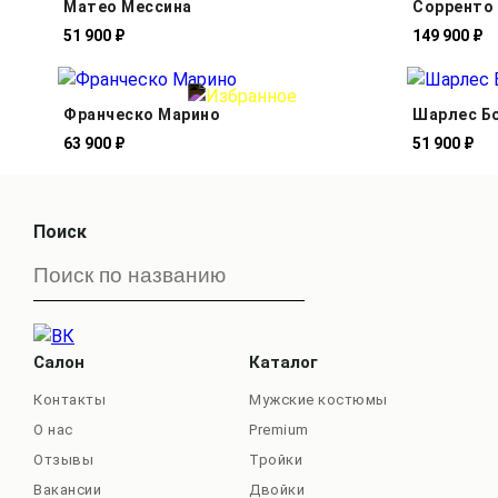
Матео Мессина
Сорренто
51 900 ₽
149 900 ₽
Франческо Марино
Шарлес Б
63 900 ₽
51 900 ₽
Поиск
Салон
Каталог
Контакты
Мужские костюмы
О нас
Premium
Отзывы
Тройки
Вакансии
Двойки