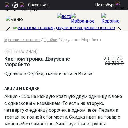
Петербург
Связаться
Мужские костюмы
/
Тройки
/
Джузеппе Морабито
(НЕТ В НАЛИЧИИ)
20 117 ₽
Костюм тройка Джузеппе
28 739 ₽
Морабито
Сделано в Сербии, ткани и лекала Италия
АКЦИИ И СКИДКИ
Акция - 25% на каждую кратную двум единицу в чеке
с одинаковым названием. То есть на вторую,
четвертую единицу сорочек в одном чеке. Первая и
третья по полной стоимости. Скидка идет на товар с
меньшей стоимостью. Участвуют все группы