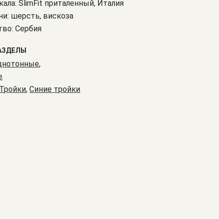
кала: SlimFit приталенный, Италия
ни: шерсть, вискоза
во: Сербия
АЗДЕЛЫ
днотонные
,
е
Тройки
,
Синие тройки