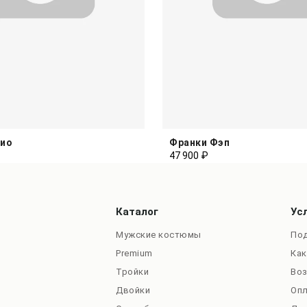
рио
Франки Фэп
47 900 ₽
Каталог
Ус
Мужские костюмы
Под
Premium
Как
Тройки
Во
Двойки
Оп