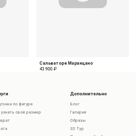
Сальваторе Маранцано
43 900 ₽
луги
Дополнительно
гонка по фигуре
Блог
 узнать свой размер
Галерея
зврат
Образы
лата
3D Тур