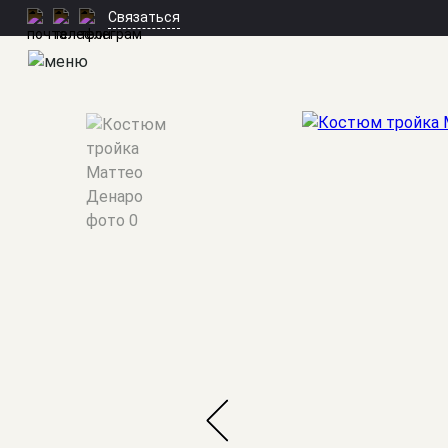
Связаться
Мужские костюмы
/
Тройки
/
Маттео Денаро