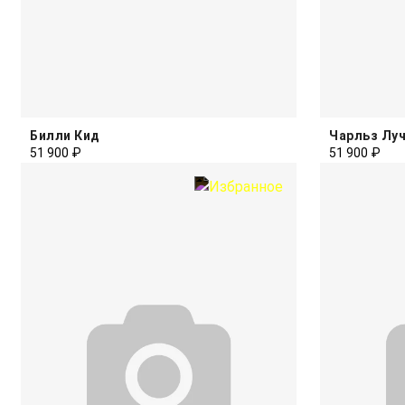
Билли Кид
Чарльз Лу
51 900 ₽
51 900 ₽