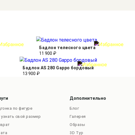
Бадлон телесного цвета
11 900 ₽
Бадлон AS 280 Gappo бордовый
13 900 ₽
луги
Дополнительно
гонка по фигуре
Блог
 узнать свой размер
Галерея
зврат
Образы
лата
3D Тур