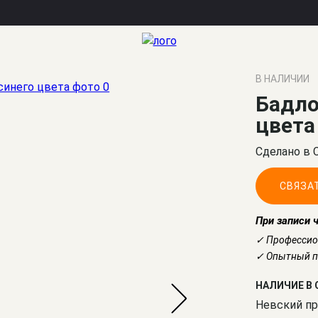
его цвета
В НАЛИЧИИ
Бадло
цвета
Сделано в 
СВЯЗА
При записи 
✓ Профессио
✓ Опытный по
НАЛИЧИЕ В 
Невский пр