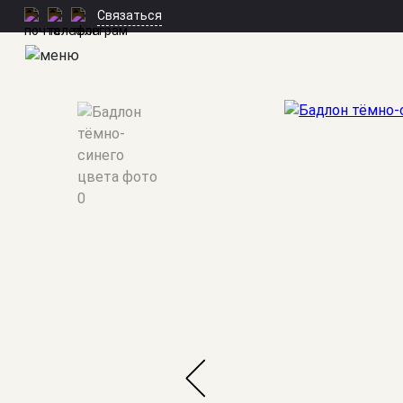
Связаться
Мужские костюмы
/
Бадлоны и водолазки
/
Бадлон тёмно-син