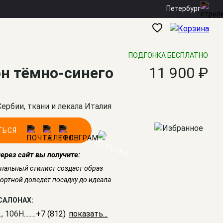
Петербург
ПОДГОНКА БЕСПЛАТНО
н тёмно-синего
11 900 ₽
Сербии, ткани и лекала Италия
ТЬСЯ
через сайт вы получите:
нальный стилист создаст образ
ртной доведёт посадку до идеала
САЛОНАХ:
., 106Н
........
+7 (812) 309-16-55