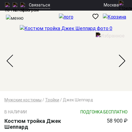
Москва
Связаться
Мужские костюмы
/
Тройки
/
Джек Шеппард
В НАЛИЧИИ
ПОДГОНКА БЕСПЛАТНО
58 900 ₽
Костюм тройка Джек
Шеппард