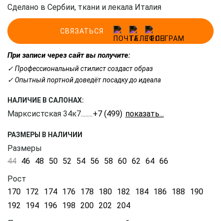
Сделано в Сербии, ткани и лекала Италия
СВЯЗАТЬСЯ
При записи через сайт вы получите:
✓ Профессиональный стилист создаст образ
✓ Опытный портной доведёт посадку до идеала
НАЛИЧИЕ В САЛОНАХ:
Марксистская 34к7
........
+7 (499) 350-41-77
РАЗМЕРЫ В НАЛИЧИИ
Размеры
44
46
48
50
52
54
56
58
60
62
64
66
Рост
170
172
174
176
178
180
182
184
186
188
190
192
194
196
198
200
202
204