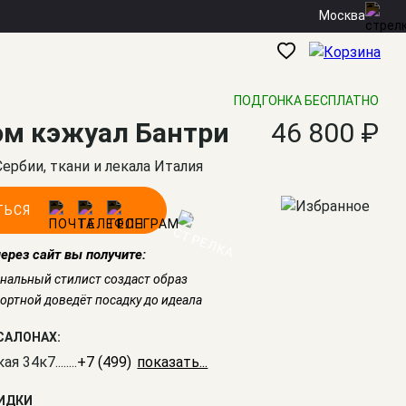
Москва
ПОДГОНКА БЕСПЛАТНО
м кэжуал Бантри
46 800 ₽
Сербии, ткани и лекала Италия
ТЬСЯ
через сайт вы получите:
нальный стилист создаст образ
ртной доведёт посадку до идеала
САЛОНАХ:
кая 34к7
........
+7 (499) 350-41-77
КИДКИ