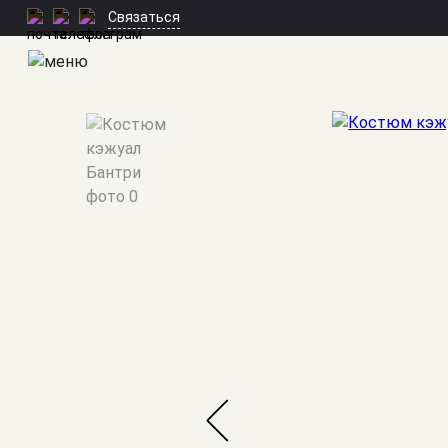
Связаться
Мужские костюмы
/
Кэжуал
/
Бантри