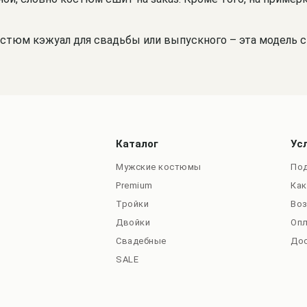
остюм кэжуал для свадьбы или выпускного – эта модель 
Каталог
Ус
Мужские костюмы
Под
Premium
Как
Тройки
Во
Двойки
Оп
Свадебные
До
SALE