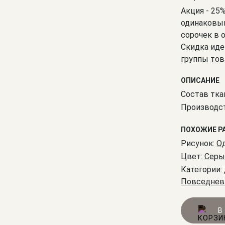
Акция - 25
одинаковым
сорочек в 
Скидка иде
группы тов
ОПИСАНИЕ
Состав тка
Производст
ПОХОЖИЕ Р
Рисунок:
О
Цвет:
Серы
Категории:
Повседне
В