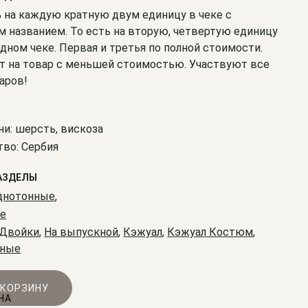
% на каждую кратную двум единицу в чеке с
 названием. То есть на вторую, четвертую единицу
одном чеке. Первая и третья по полной стоимости.
т на товар с меньшей стоимостью. Участвуют все
аров!
ни: шерсть, вискоза
во: Сербия
АЗДЕЛЫ
днотонные
,
е
Двойки
,
На выпускной
,
Кэжуал
,
Кэжуал Костюм
,
вные
 КОРЗИНУ