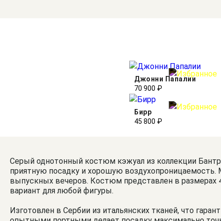
Джонни Папалии
70 900 ₽
Бирр
45 800 ₽
Серый однотонный костюм кэжуал из коллекции Бантри
приятную посадку и хорошую воздухопроницаемость. Мо
выпускных вечеров. Костюм представлен в размерах 48
вариант для любой фигуры.
Изготовлен в Сербии из итальянских тканей, что гаран
опытными портными делает посадку максимально точно