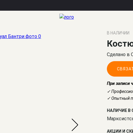
В НАЛИЧИИ
Костю
Сделано в 
СВЯЗА
При записи 
✓ Профессио
✓ Опытный по
НАЛИЧИЕ В 
Марксистс
АКЦИИ И С