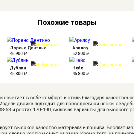
Похожие товары
Лоренс Дентино
Арклоу
46 900 ₽
52 800 ₽
Дублин
Нейс
45 800 ₽
45 800 ₽
 сочетает в себе комфорт и стиль благодаря качественн
дель двойка подходит для повседневной носки, свадебных
-58 и ростах 170-190, включая варианты для высокого ро
тирует высокое качество материала и пошива. Бесплатная
й, словно костюм сшит на заказ. Кроме того, на примерк