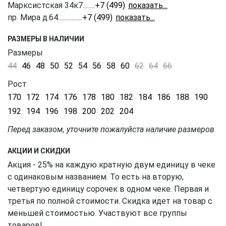
Марксистская 34к7
........
+7 (499) 350-41-77
пр. Мира д.64
................
+7 (499) 350-51-05
РАЗМЕРЫ В НАЛИЧИИ
Размеры
44
46
48
50
52
54
56
58
60
62
64
66
Рост
170
172
174
176
178
180
182
184
186
188
190
192
194
196
198
200
202
204
Перед заказом, уточните пожалуйста наличие размеров
АКЦИИ И СКИДКИ
Акция - 25% на каждую кратную двум единицу в чеке
с одинаковым названием. То есть на вторую,
четвертую единицу сорочек в одном чеке. Первая и
третья по полной стоимости. Скидка идет на товар с
меньшей стоимостью. Участвуют все группы
товаров!