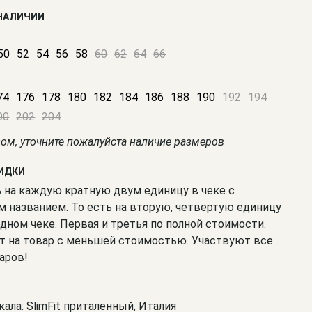
 НАЛИЧИИ
50
52
54
56
58
60
62
64
66
74
176
178
180
182
184
186
188
190
192
194
00
202
204
зом, уточните пожалуйста наличие размеров
КИДКИ
% на каждую кратную двум единицу в чеке с
 названием. То есть на вторую, четвертую единицу
одном чеке. Первая и третья по полной стоимости.
т на товар с меньшей стоимостью. Участвуют все
аров!
кала: SlimFit приталенный, Италия