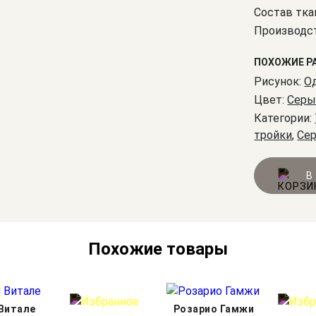
Состав тка
Производст
ПОХОЖИЕ Р
Рисунок:
О
Цвет:
Серы
Категории:
тройки
,
Се
В
Похожие товары
Витале
Розарио Гамжи