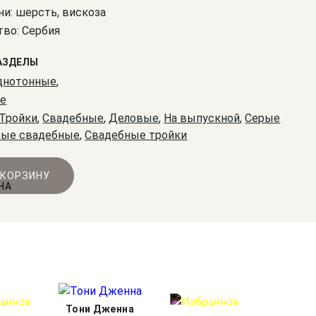
ни: шерсть, вискоза
во: Сербия
АЗДЕЛЫ
днотонные
,
е
Тройки
,
Свадебные
,
Деловые
,
На выпускной
,
Серые
рые свадебные
,
Свадебные тройки
 КОРЗИНУ
Тони Дженна