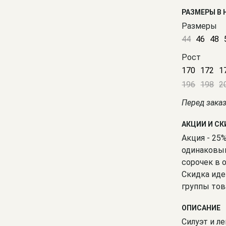
РАЗМЕРЫ В
Размеры
44
46
48
Рост
170
172
1
196
198
2
Перед зака
АКЦИИ И С
Акция - 25
одинаковым
сорочек в 
Скидка иде
группы тов
ОПИСАНИЕ
Силуэт и ле