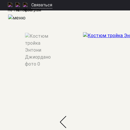
Связаться
Мужские костюмы
/
Тройки
/
Энтони Джиордано