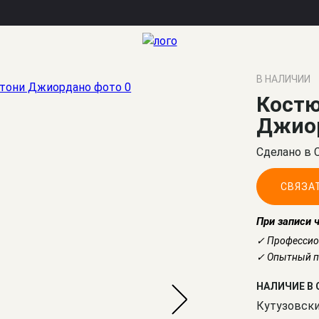
В НАЛИЧИИ
Костю
Джио
Сделано в 
СВЯЗА
При записи 
✓ Профессио
✓ Опытный по
НАЛИЧИЕ В 
Кутузовски