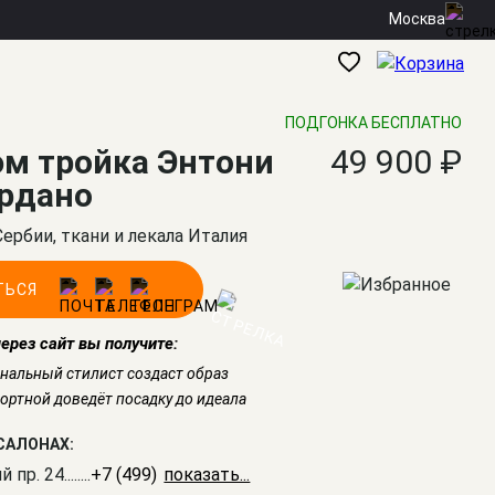
Москва
ПОДГОНКА БЕСПЛАТНО
м тройка Энтони
49 900 ₽
рдано
Сербии, ткани и лекала Италия
ТЬСЯ
через сайт вы получите:
нальный стилист создаст образ
ртной доведёт посадку до идеала
САЛОНАХ:
й пр. 24
........
+7 (499) 703-20-90