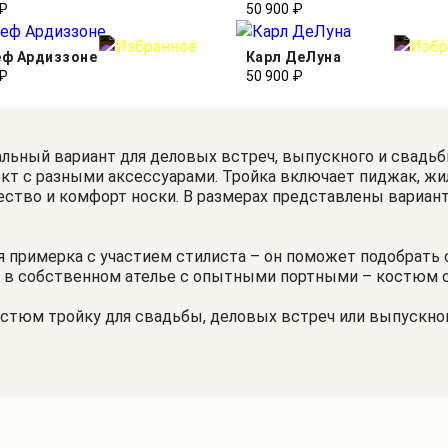
 ₽
50 900 ₽
ф Ардиззоне
Карл ДеЛуна
 ₽
50 900 ₽
льный вариант для деловых встреч, выпускного и свадь
ект с разными аксессуарами. Тройка включает пиджак, жи
ество и комфорт носки. В размерах представлены варианты
примерка с участием стилиста – он поможет подобрать сор
 в собственном ателье с опытными портными – костюм сид
стюм тройку для свадьбы, деловых встреч или выпускног