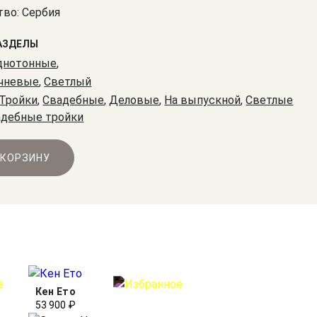
во: Сербия
АЗДЕЛЫ
днотонные
,
чневые
,
Светлый
Тройки
,
Свадебные
,
Деловые
,
На выпускной
,
Светлые
адебные тройки
 КОРЗИНУ
Кен Ето
53 900 ₽