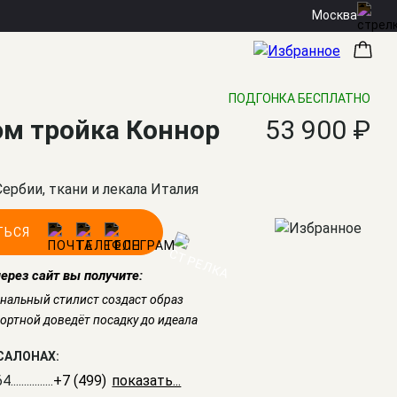
Москва
ПОДГОНКА БЕСПЛАТНО
м тройка Коннор
53 900 ₽
Сербии, ткани и лекала Италия
ТЬСЯ
через сайт вы получите:
нальный стилист создаст образ
ртной доведёт посадку до идеала
САЛОНАХ:
64
................
+7 (499) 350-51-05