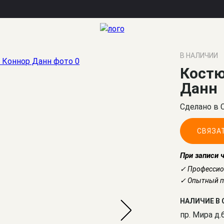
В НАЛИЧИИ
Костю
Данн
Сделано в 
СВЯЗА
При записи 
✓ Профессио
✓ Опытный по
НАЛИЧИЕ В 
пр. Мира д.