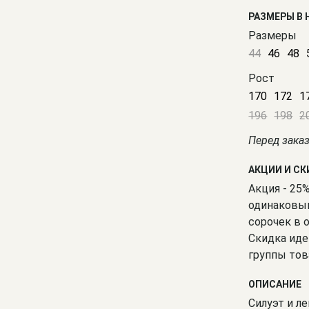
РАЗМЕРЫ В
Размеры
44
46
48
Рост
170
172
1
196
198
2
Перед зака
АКЦИИ И С
Акция - 25
одинаковым
сорочек в 
Скидка иде
группы тов
ОПИСАНИЕ
Силуэт и ле