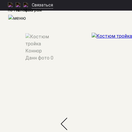
Связаться
Мужские костюмы
/
Тройки
/
Коннор Данн