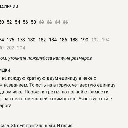
 НАЛИЧИИ
50
52
54
56
58
60
62
64
66
74
176
178
180
182
184
186
188
190
192
194
00
202
204
зом, уточните пожалуйста наличие размеров
КИДКИ
% на каждую кратную двум единицу в чеке с
 названием. То есть на вторую, четвертую единицу
одном чеке. Первая и третья по полной стоимости.
т на товар с меньшей стоимостью. Участвуют все
аров!
кала: SlimFit приталенный, Италия