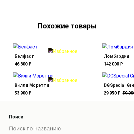
Похожие товары
Белфаст
Ломбардия
46 800 ₽
142 000 ₽
Вилли Моретти
DGSpecial Gr
53 900 ₽
29 950 ₽
59 90
Поиск