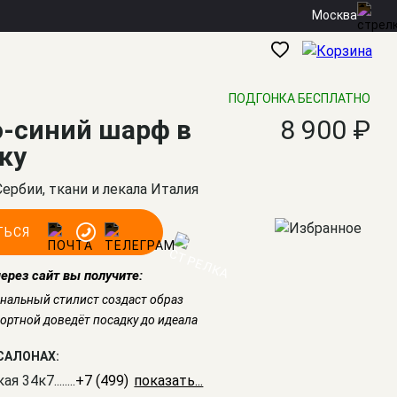
Москва
ПОДГОНКА БЕСПЛАТНО
-синий шарф в
8 900 ₽
ку
Сербии, ткани и лекала Италия
ТЬСЯ
через сайт вы получите:
нальный стилист создаст образ
ртной доведёт посадку до идеала
САЛОНАХ:
кая 34к7
........
+7 (499) 350-41-77