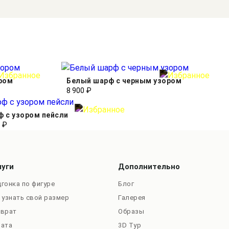
ром
Белый шарф с черным узором
8 900 ₽
 с узором пейсли
 ₽
луги
Дополнительно
гонка по фигуре
Блог
 узнать свой размер
Галерея
зврат
Образы
лата
3D Тур