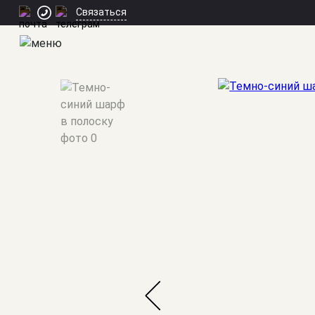
Связаться
Мужские костюмы
/
Шарфы
/
Темно-синий шарф в полоску