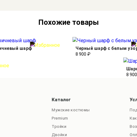
Похожие товары
ичневый шарф
Черный шарф с белым узо
8 900 ₽
Шарф
8 900
Каталог
Ус
Мужские костюмы
Под
Premium
Как
Тройки
Во
Двойки
Оп