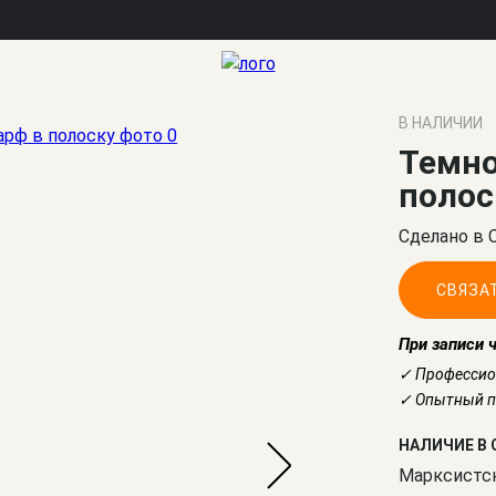
В НАЛИЧИИ
Темно
полос
Сделано в 
СВЯЗА
При записи 
✓ Профессио
✓ Опытный по
НАЛИЧИЕ В 
Марксистс