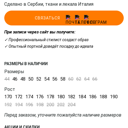
Сделано в Сербии, ткани и лекала Италия
СВЯЗАТЬСЯ
При записи через сайт вы получите:
✓ Профессиональный стилист создаст образ
✓ Опытный портной доведёт посадку до идеала
РАЗМЕРЫ В НАЛИЧИИ
Размеры
44
46
48
50
52
54
56
58
60
62
64
66
Рост
170
172
174
176
178
180
182
184
186
188
190
192
194
196
198
200
202
204
Перед заказом, уточните пожалуйста наличие размеров
АКЦИИ И СКИДКИ