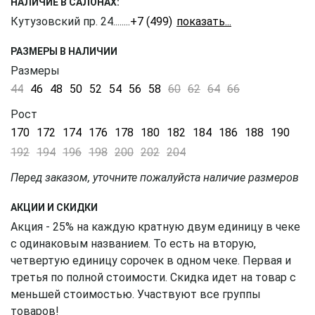
НАЛИЧИЕ В САЛОНАХ:
Кутузовский пр. 24
........
+7 (499) 703-20-90
РАЗМЕРЫ В НАЛИЧИИ
Размеры
44
46
48
50
52
54
56
58
60
62
64
66
Рост
170
172
174
176
178
180
182
184
186
188
190
192
194
196
198
200
202
204
Перед заказом, уточните пожалуйста наличие размеров
АКЦИИ И СКИДКИ
Акция - 25% на каждую кратную двум единицу в чеке
с одинаковым названием. То есть на вторую,
четвертую единицу сорочек в одном чеке. Первая и
третья по полной стоимости. Скидка идет на товар с
меньшей стоимостью. Участвуют все группы
товаров!