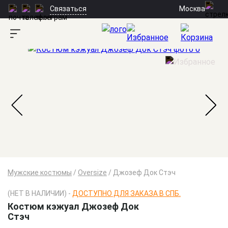
Москва
Связаться
Мужские костюмы
/
Oversize
/
Джозеф Док Стэч
(НЕТ В НАЛИЧИИ) -
ДОСТУПНО ДЛЯ ЗАКАЗА В СПБ.
Костюм кэжуал Джозеф Док
Стэч