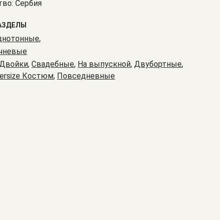
во: Сербия
АЗДЕЛЫ
днотонные
,
чневые
Двойки
,
Свадебные
,
На выпускной
,
Двубортные
,
ersize Костюм
,
Повседневные