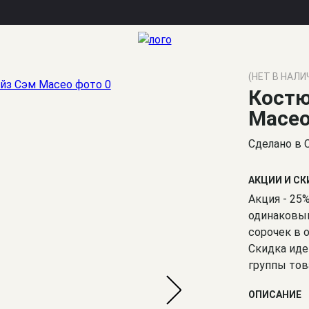
(НЕТ В НАЛИ
Костю
Масе
Сделано в 
АКЦИИ И С
Акция - 25
одинаковым
сорочек в 
Скидка иде
группы тов
ОПИСАНИЕ