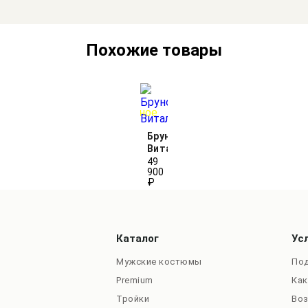
Похожие товары
Бруно
Витале
49
900
₽
Каталог
Ус
Мужские костюмы
Под
Premium
Как
Тройки
Во