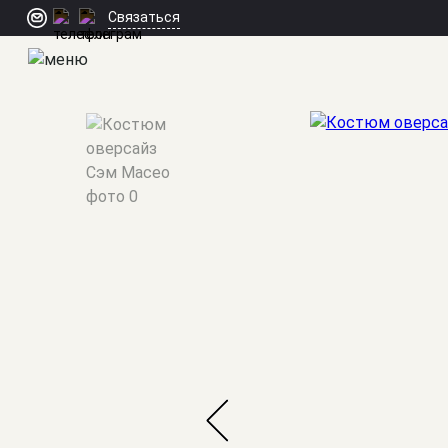
Связаться
Мужские костюмы
/
Oversize
/
Сэм Масео