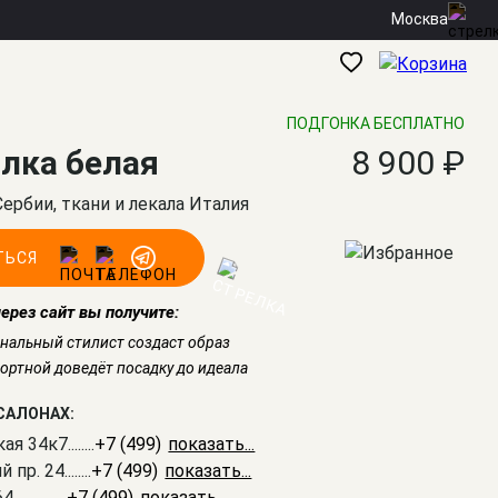
Москва
ПОДГОНКА БЕСПЛАТНО
лка белая
8 900 ₽
Сербии, ткани и лекала Италия
ТЬСЯ
через сайт вы получите:
нальный стилист создаст образ
ртной доведёт посадку до идеала
САЛОНАХ:
кая 34к7
........
+7 (499) 350-41-77
й пр. 24
........
+7 (499) 703-20-90
64
................
+7 (499) 350-51-05