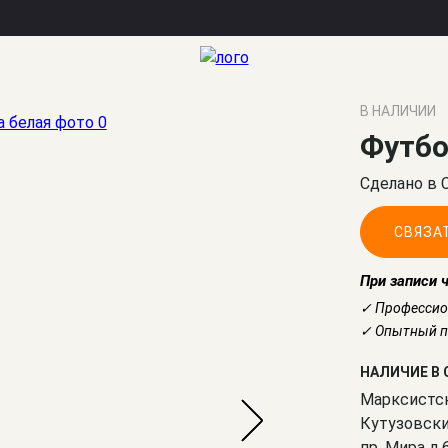
В НАЛИЧИИ
Футбо
Сделано в 
СВЯЗА
При записи 
✓ Профессио
✓ Опытный по
НАЛИЧИЕ В 
Марксистс
Кутузовски
пр. Мира д.