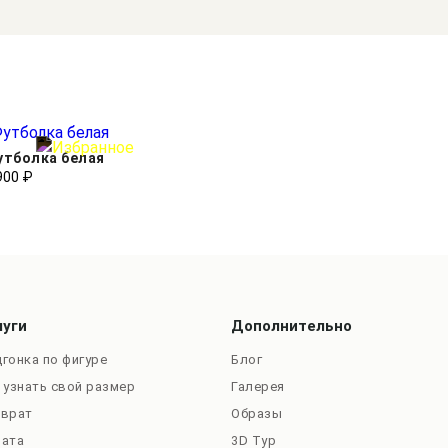
утболка белая
900 ₽
луги
Дополнительно
гонка по фигуре
Блог
 узнать свой размер
Галерея
зврат
Образы
лата
3D Тур