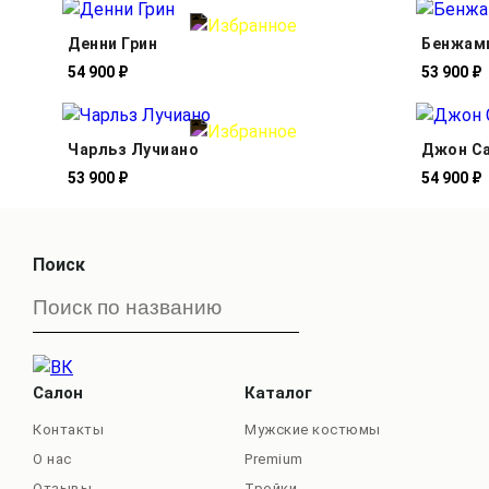
Денни Грин
Бенжам
54 900 ₽
53 900 ₽
Чарльз Лучиано
Джон С
53 900 ₽
54 900 ₽
Поиск
Салон
Каталог
Контакты
Мужские костюмы
О нас
Premium
Отзывы
Тройки