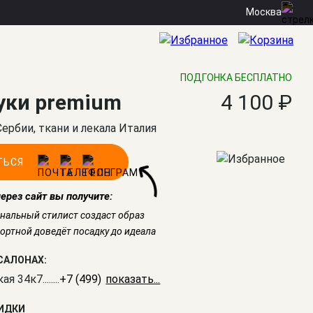
Москва
ПОДГОНКА БЕСПЛАТНО
уки premium
4 100 ₽
Сербии, ткани и лекала Италия
ТЬСЯ
через сайт вы получите:
нальный стилист создаст образ
ртной доведёт посадку до идеала
САЛОНАХ:
кая 34к7
........
+7 (499) 350-41-77
КИДКИ