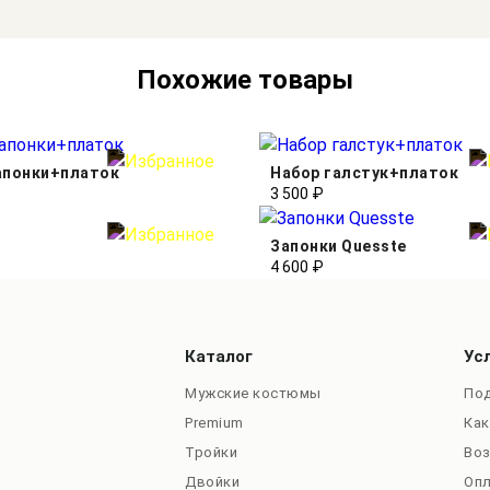
Похожие товары
апонки+платок
Набор галстук+платок
3 500 ₽
Запонки Quesste
4 600 ₽
Каталог
Ус
Мужские костюмы
Под
Premium
Как
Тройки
Во
Двойки
Оп