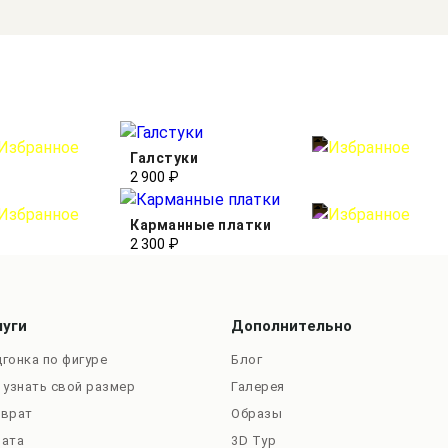
Галстуки
2 900 ₽
Карманные платки
2 300 ₽
луги
Дополнительно
гонка по фигуре
Блог
 узнать свой размер
Галерея
зврат
Образы
лата
3D Тур