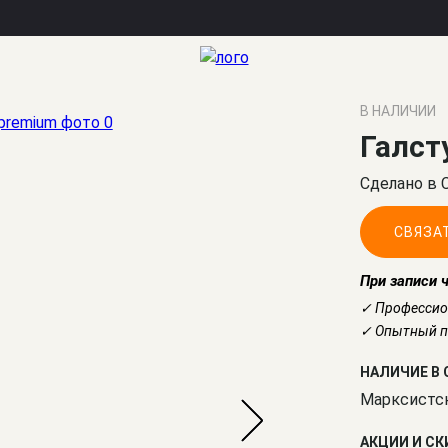
В НАЛИЧИИ
Галст
Сделано в 
СВЯЗА
При записи 
✓ Профессио
✓ Опытный по
НАЛИЧИЕ В 
Марксистс
АКЦИИ И С