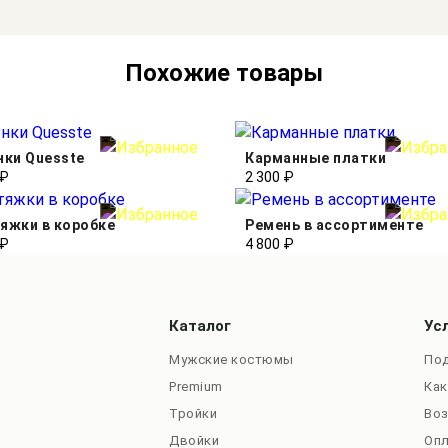
Похожие товары
нки Quesste
Карманные платки
 ₽
2 300 ₽
яжки в коробке
Ремень в ассортименте
 ₽
4 800 ₽
Каталог
Ус
Мужские костюмы
Под
Premium
Как
Тройки
Во
Двойки
Оп