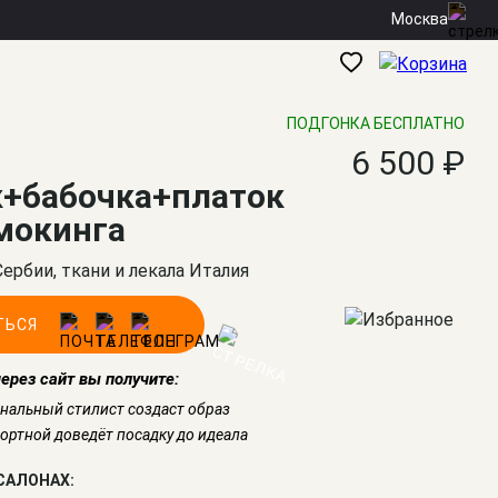
Москва
ПОДГОНКА БЕСПЛАТНО
р
6 500 ₽
+бабочка+платок
мокинга
Сербии, ткани и лекала Италия
ТЬСЯ
через сайт вы получите:
нальный стилист создаст образ
ртной доведёт посадку до идеала
САЛОНАХ: