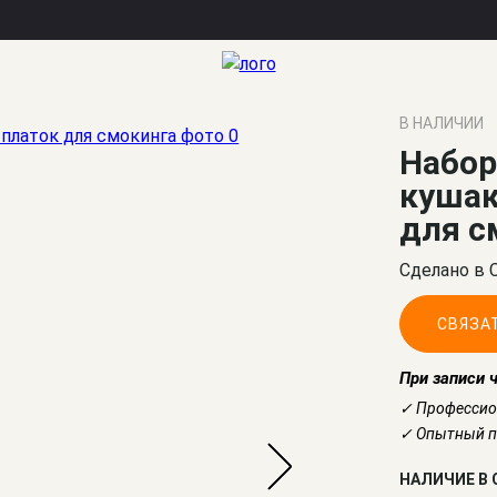
ок для смокинга
В НАЛИЧИИ
Набо
кушак
для с
Сделано в 
СВЯЗА
При записи 
✓ Профессио
✓ Опытный по
НАЛИЧИЕ В 