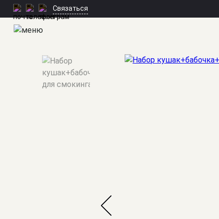
Связаться
Мужские костюмы
/
Аксессуары
/
Набор кушак+бабочка+плат