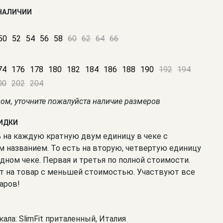
 НАЛИЧИИ
50
52
54
56
58
60
62
64
66
74
176
178
180
182
184
186
188
190
192
194
00
202
204
зом, уточните пожалуйста наличие размеров
КИДКИ
% на каждую кратную двум единицу в чеке с
 названием. То есть на вторую, четвертую единицу
одном чеке. Первая и третья по полной стоимости.
т на товар с меньшей стоимостью. Участвуют все
аров!
кала: SlimFit приталенный, Италия