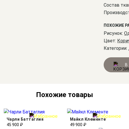
Состав тка
Производст
ПОХОЖИЕ Р
Рисунок:
О
Цвет:
Кори
Категории:
В
Похожие товары
Чарли Баттаглия
Майкл Клементе
45 900 ₽
49 900 ₽