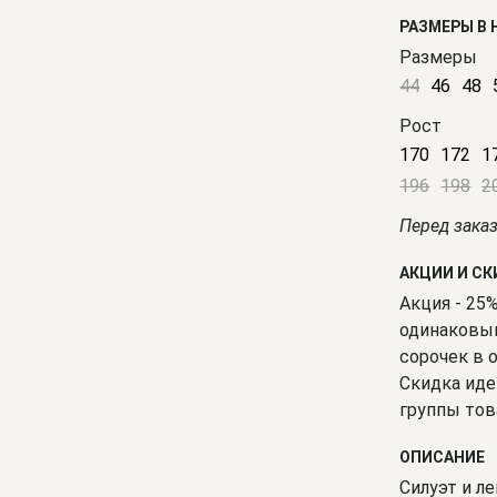
РАЗМЕРЫ В
Размеры
44
46
48
Рост
170
172
1
196
198
2
Перед зака
АКЦИИ И С
Акция - 25
одинаковым
сорочек в 
Скидка иде
группы тов
ОПИСАНИЕ
Силуэт и ле