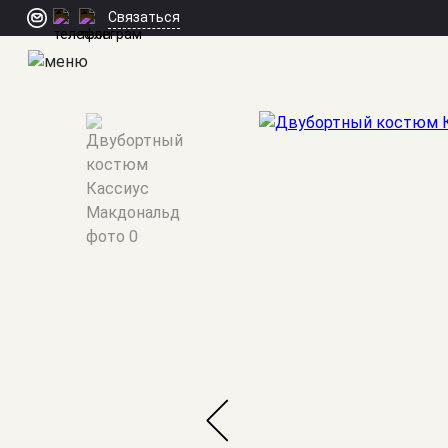
Связаться
Мужские костюмы
/
Двубортные
/
Кассиус Макдональд