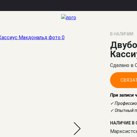
В НАЛИЧИИ
Двуб
Касси
Сделано в 
СВЯЗА
При записи 
✓ Профессио
✓ Опытный по
НАЛИЧИЕ В 
Марксистс