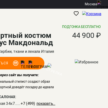
Москва
ПОДГОНКА БЕСПЛАТНО
ортный костюм
44 900 ₽
ус Макдональд
Сербии, ткани и лекала Италия
ТЬСЯ
через сайт вы получите:
нальный стилист создаст образ
ртной доведёт посадку до идеала
САЛОНАХ:
кая 34к7
........
+7 (499) 350-41-77