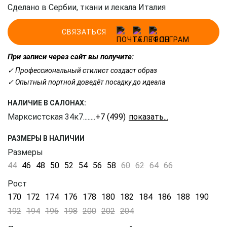
Сделано в Сербии, ткани и лекала Италия
СВЯЗАТЬСЯ
При записи через сайт вы получите:
✓ Профессиональный стилист создаст образ
✓ Опытный портной доведёт посадку до идеала
НАЛИЧИЕ В САЛОНАХ:
Марксистская 34к7
........
+7 (499) 350-41-77
РАЗМЕРЫ В НАЛИЧИИ
Размеры
44
46
48
50
52
54
56
58
60
62
64
66
Рост
170
172
174
176
178
180
182
184
186
188
190
192
194
196
198
200
202
204