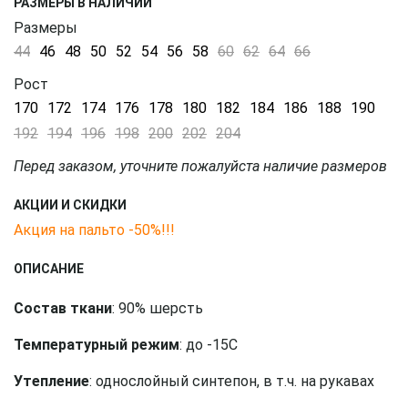
РАЗМЕРЫ В НАЛИЧИИ
Размеры
44
46
48
50
52
54
56
58
60
62
64
66
Рост
170
172
174
176
178
180
182
184
186
188
190
192
194
196
198
200
202
204
Перед заказом, уточните пожалуйста наличие размеров
АКЦИИ И СКИДКИ
Акция на пальто -50%!!!
ОПИСАНИЕ
Состав ткани
: 90% шерсть
Температурный режим
: до -15С
Утепление
: однослойный синтепон, в т.ч. на рукавах